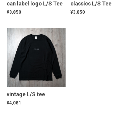
can label logo L/S Tee
classics L/S Tee
¥3,850
¥3,850
vintage L/S tee
¥4,081