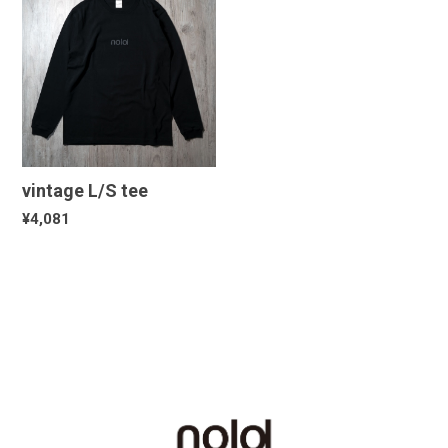
vintage L/S tee
¥4,081